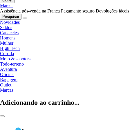
Outlet
Marcas
Assistência pós-venda na França
Pagamento seguro
Devoluções fáceis
Pesquisar
Novidades
Saldos
Capacetes
Homens
Mulher
High-Tech
Corrida
Moto & scooters
Todo-terreno
Aventura
Oficina
Bagagem
Outlet
Marcas
Adicionando ao carrinho...