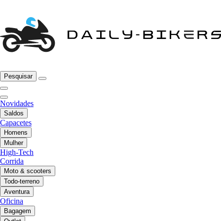
Pesquisar
Novidades
Saldos
Capacetes
Homens
Mulher
High-Tech
Corrida
Moto & scooters
Todo-terreno
Aventura
Oficina
Bagagem