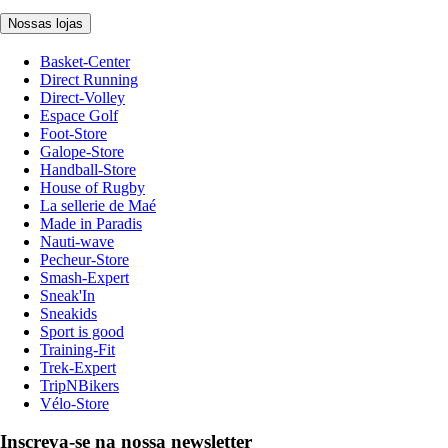
Nossas lojas
Basket-Center
Direct Running
Direct-Volley
Espace Golf
Foot-Store
Galope-Store
Handball-Store
House of Rugby
La sellerie de Maé
Made in Paradis
Nauti-wave
Pecheur-Store
Smash-Expert
Sneak'In
Sneakids
Sport is good
Training-Fit
Trek-Expert
TripNBikers
Vélo-Store
Inscreva-se na nossa newsletter