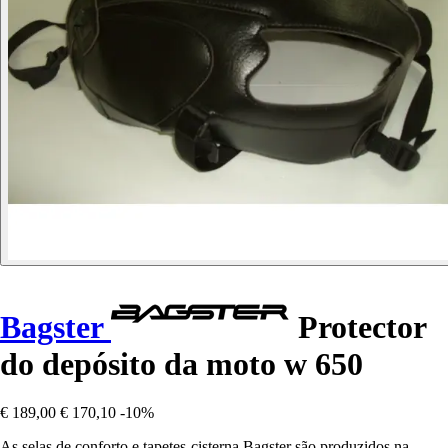
Bagster
Protector
do depósito da moto w 650
€ 189,00
€ 170,10
-10%
As selas de conforto e tapetes-cisterna Bagster são produzidos na