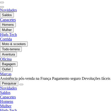
Novidades
Saldos
Capacetes
Homens
Mulher
High-Tech
Corrida
Moto & scooters
Todo-terreno
Aventura
Oficina
Bagagem
Outlet
Marcas
Assistência pós-venda na França
Pagamento seguro
Devoluções fáceis
Pesquisar
Novidades
Saldos
Capacetes
Homens
Mulher
High-Tech