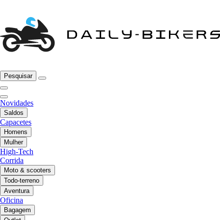
Pesquisar
Novidades
Saldos
Capacetes
Homens
Mulher
High-Tech
Corrida
Moto & scooters
Todo-terreno
Aventura
Oficina
Bagagem