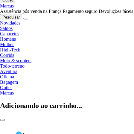
Outlet
Marcas
Assistência pós-venda na França
Pagamento seguro
Devoluções fáceis
Pesquisar
Novidades
Saldos
Capacetes
Homens
Mulher
High-Tech
Corrida
Moto & scooters
Todo-terreno
Aventura
Oficina
Bagagem
Outlet
Marcas
Adicionando ao carrinho...