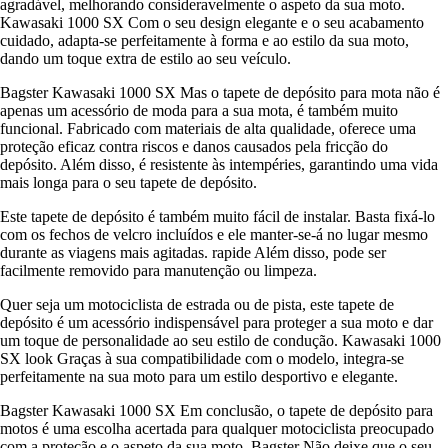
agradável, melhorando consideravelmente o aspeto da sua moto.
Kawasaki 1000 SX Com o seu design elegante e o seu acabamento
cuidado, adapta-se perfeitamente à forma e ao estilo da sua moto,
dando um toque extra de estilo ao seu veículo.
Bagster Kawasaki 1000 SX Mas o tapete de depósito para mota não é
apenas um acessório de moda para a sua mota, é também muito
funcional. Fabricado com materiais de alta qualidade, oferece uma
proteção eficaz contra riscos e danos causados pela fricção do
depósito. Além disso, é resistente às intempéries, garantindo uma vida
mais longa para o seu tapete de depósito.
Este tapete de depósito é também muito fácil de instalar. Basta fixá-lo
com os fechos de velcro incluídos e ele manter-se-á no lugar mesmo
durante as viagens mais agitadas. rapide Além disso, pode ser
facilmente removido para manutenção ou limpeza.
Quer seja um motociclista de estrada ou de pista, este tapete de
depósito é um acessório indispensável para proteger a sua moto e dar
um toque de personalidade ao seu estilo de condução. Kawasaki 1000
SX look Graças à sua compatibilidade com o modelo, integra-se
perfeitamente na sua moto para um estilo desportivo e elegante.
Bagster Kawasaki 1000 SX Em conclusão, o tapete de depósito para
motos é uma escolha acertada para qualquer motociclista preocupado
com a proteção e o aspeto da sua moto. Bagster Não deixe que o seu