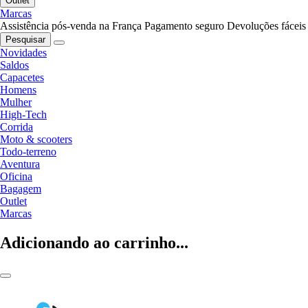
Outlet
Marcas
Assistência pós-venda na França
Pagamento seguro
Devoluções fáceis
Pesquisar
Novidades
Saldos
Capacetes
Homens
Mulher
High-Tech
Corrida
Moto & scooters
Todo-terreno
Aventura
Oficina
Bagagem
Outlet
Marcas
Adicionando ao carrinho...