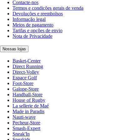
Contacte-nos
Termos e condições gerais de venda
Devoluções e reembolsos
Informação legal
Meios de pagamento
Tarifas e opções de envio
Nota de Privacidade
Nossas lojas
Basket-Center
Direct Running
Direct-Volley
Espace Golf
Foot-Store
Galope-Store
Handball-Store
House of Rugby
La sellerie de Maé
Made in Paradis
Nauti-wave
Pecheur-Store
Smash-Expert
Sneak'In
Sneakids