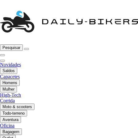
Pesquisar
Novidades
Saldos
Capacetes
Homens
Mulher
High-Tech
Corrida
Moto & scooters
Todo-terreno
Aventura
Oficina
Bagagem