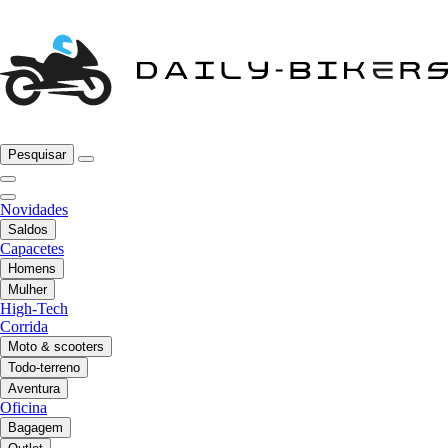
Pesquisar
Novidades
Saldos
Capacetes
Homens
Mulher
High-Tech
Corrida
Moto & scooters
Todo-terreno
Aventura
Oficina
Bagagem