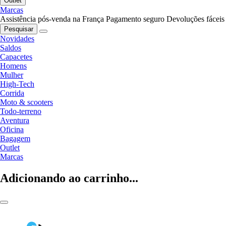
Outlet
Marcas
Assistência pós-venda na França
Pagamento seguro
Devoluções fáceis
Pesquisar
Novidades
Saldos
Capacetes
Homens
Mulher
High-Tech
Corrida
Moto & scooters
Todo-terreno
Aventura
Oficina
Bagagem
Outlet
Marcas
Adicionando ao carrinho...