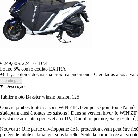
€ 249,00
€ 224,10
-10%
Poupe 5%
com o código
EXTRA
+€ 11,21
oferecidos na sua proxima encomenda
Creditados apos a val
Loading...
Descrição
Tablier moto Bagster winzip pulsion 125
Couvre-jambes toutes saisons WIN'ZIP : bien pensé pour toute l'année 
s'adaptant ainsi à toutes les saisons ! Dans sa version hiver, le WIN'Z
résistance aux intempéries et aux UV, Doublure polaire, Sangles de rég
Nouveau : Une partie enveloppante de la protection avant peut être fixée s
protège le pilote et la ranger sous la selle. Seule la partie fixée au sc