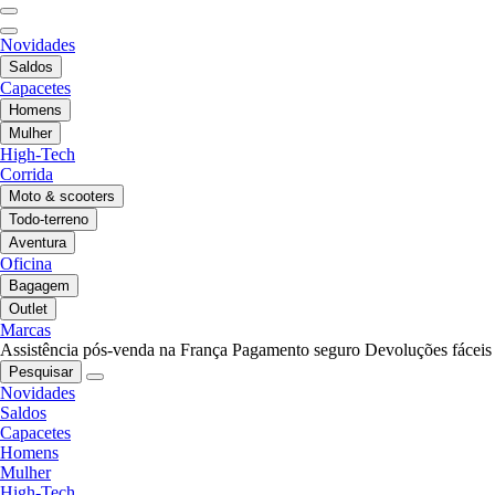
Novidades
Saldos
Capacetes
Homens
Mulher
High-Tech
Corrida
Moto & scooters
Todo-terreno
Aventura
Oficina
Bagagem
Outlet
Marcas
Assistência pós-venda na França
Pagamento seguro
Devoluções fáceis
Pesquisar
Novidades
Saldos
Capacetes
Homens
Mulher
High-Tech