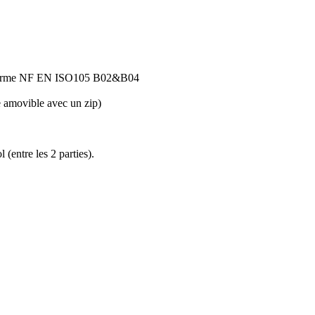
la norme NF EN ISO105 B02&B04
e amovible avec un zip)
 (entre les 2 parties).