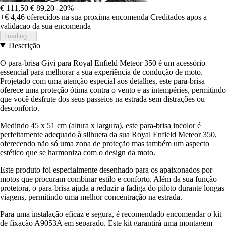
€ 111,50
€ 89,20
-20%
+€ 4,46
oferecidos na sua proxima encomenda
Creditados apos a
validacao da sua encomenda
Loading...
Descrição
O para-brisa Givi para Royal Enfield Meteor 350 é um acessório
essencial para melhorar a sua experiência de condução de moto.
Projetado com uma atenção especial aos detalhes, este para-brisa
oferece uma proteção ótima contra o vento e as intempéries, permitindo
que você desfrute dos seus passeios na estrada sem distrações ou
desconforto.
Medindo 45 x 51 cm (altura x largura), este para-brisa incolor é
perfeitamente adequado à silhueta da sua Royal Enfield Meteor 350,
oferecendo não só uma zona de proteção mas também um aspecto
estético que se harmoniza com o design da moto.
Este produto foi especialmente desenhado para os apaixonados por
motos que procuram combinar estilo e conforto. Além da sua função
protetora, o para-brisa ajuda a reduzir a fadiga do piloto durante longas
viagens, permitindo uma melhor concentração na estrada.
Para uma instalação eficaz e segura, é recomendado encomendar o kit
de fixação A9053A em separado. Este kit garantirá uma montagem