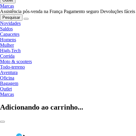
Outlet
Marcas
Assistência pós-venda na França
Pagamento seguro
Devoluções fáceis
Pesquisar
Novidades
Saldos
Capacetes
Homens
Mulher
High-Tech
Corrida
Moto & scooters
Todo-terreno
Aventura
Oficina
Bagagem
Outlet
Marcas
Adicionando ao carrinho...