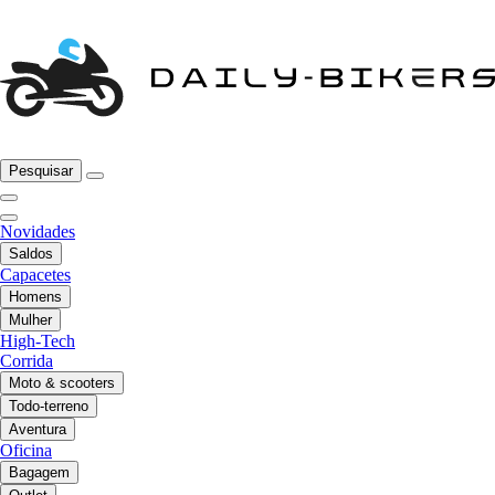
Pesquisar
Novidades
Saldos
Capacetes
Homens
Mulher
High-Tech
Corrida
Moto & scooters
Todo-terreno
Aventura
Oficina
Bagagem