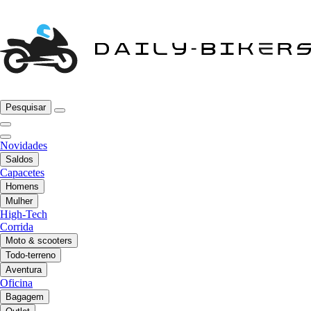
Pesquisar
Novidades
Saldos
Capacetes
Homens
Mulher
High-Tech
Corrida
Moto & scooters
Todo-terreno
Aventura
Oficina
Bagagem