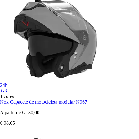
24h
+-3
1 cores
Nox
Capacete de motocicleta modular N967
A partir de
€ 180,00
€ 98,65