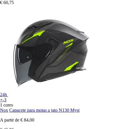
€ 60,75
24h
+-3
1 cores
Nox
Capacete para motas a jato N130 Myst
A partir de
€ 84,00