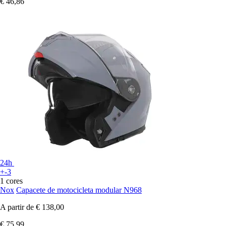
€ 46,86
24h
+-3
1 cores
Nox
Capacete de motocicleta modular N968
A partir de
€ 138,00
€ 75,99