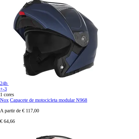
24h
+-3
1 cores
Nox
Capacete de motocicleta modular N968
A partir de
€ 117,00
€ 64,66