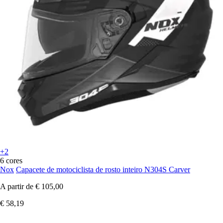
+2
6 cores
Nox
Capacete de motociclista de rosto inteiro N304S Carver
A partir de
€ 105,00
€ 58,19