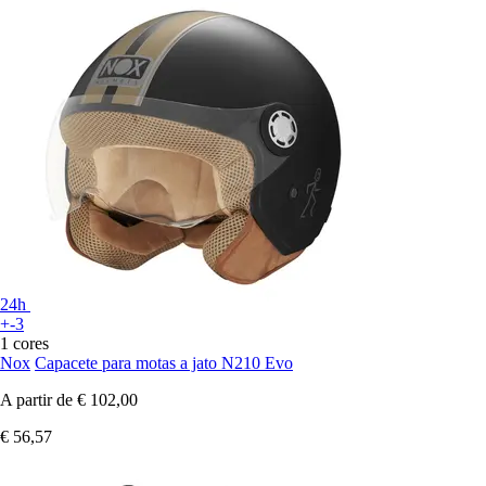
24h
+-3
1 cores
Nox
Capacete para motas a jato N210 Evo
A partir de
€ 102,00
€ 56,57