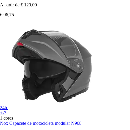
A partir de
€ 129,00
€ 96,75
24h
+-3
1 cores
Nox
Capacete de motocicleta modular N968