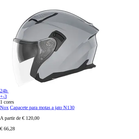
24h
+-3
1 cores
Nox
Capacete para motas a jato N130
A partir de
€ 120,00
€ 66,28