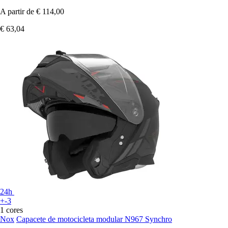
A partir de
€ 114,00
€ 63,04
24h
+-3
1 cores
Nox
Capacete de motocicleta modular N967 Synchro