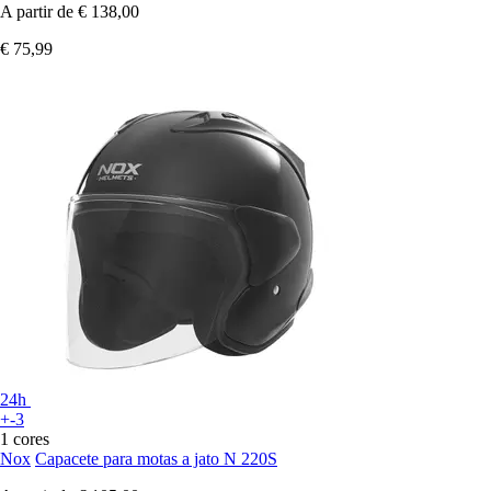
A partir de
€ 138,00
€ 75,99
24h
+-3
1 cores
Nox
Capacete para motas a jato N 220S