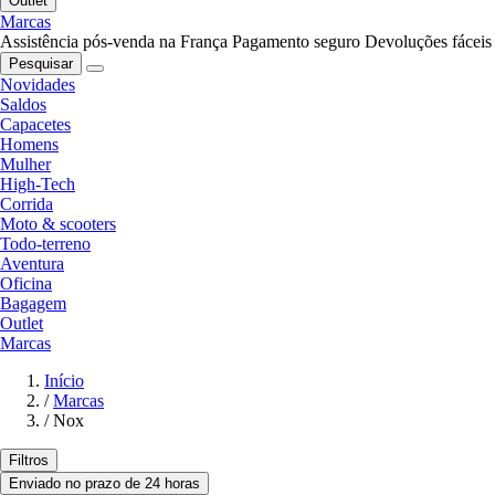
Outlet
Marcas
Assistência pós-venda na França
Pagamento seguro
Devoluções fáceis
Pesquisar
Novidades
Saldos
Capacetes
Homens
Mulher
High-Tech
Corrida
Moto & scooters
Todo-terreno
Aventura
Oficina
Bagagem
Outlet
Marcas
Início
/
Marcas
/
Nox
Filtros
Enviado no prazo de 24 horas