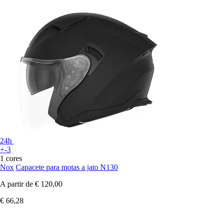
24h
+-3
1 cores
Nox
Capacete para motas a jato N130
A partir de
€ 120,00
€ 66,28