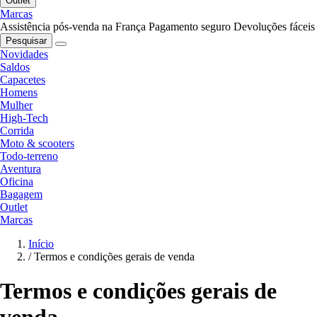
Outlet
Marcas
Assistência pós-venda na França
Pagamento seguro
Devoluções fáceis
Pesquisar
Novidades
Saldos
Capacetes
Homens
Mulher
High-Tech
Corrida
Moto & scooters
Todo-terreno
Aventura
Oficina
Bagagem
Outlet
Marcas
Início
/
Termos e condições gerais de venda
Termos e condições gerais de