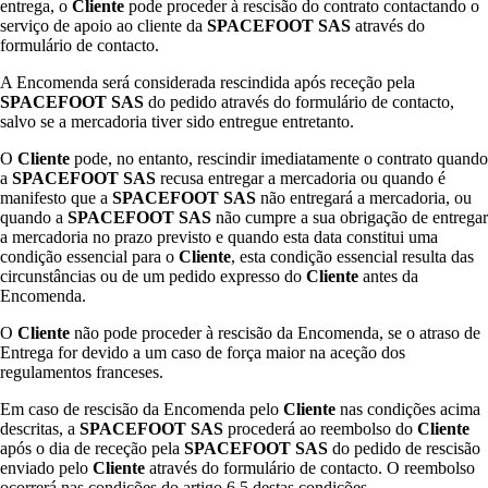
entrega, o
Cliente
pode proceder à rescisão do contrato contactando o
serviço de apoio ao cliente da
SPACEFOOT SAS
através do
formulário de contacto.
A Encomenda será considerada rescindida após receção pela
SPACEFOOT SAS
do pedido através do formulário de contacto,
salvo se a mercadoria tiver sido entregue entretanto.
O
Cliente
pode, no entanto, rescindir imediatamente o contrato quando
a
SPACEFOOT SAS
recusa entregar a mercadoria ou quando é
manifesto que a
SPACEFOOT SAS
não entregará a mercadoria, ou
quando a
SPACEFOOT SAS
não cumpre a sua obrigação de entregar
a mercadoria no prazo previsto e quando esta data constitui uma
condição essencial para o
Cliente
, esta condição essencial resulta das
circunstâncias ou de um pedido expresso do
Cliente
antes da
Encomenda.
O
Cliente
não pode proceder à rescisão da Encomenda, se o atraso de
Entrega for devido a um caso de força maior na aceção dos
regulamentos franceses.
Em caso de rescisão da Encomenda pelo
Cliente
nas condições acima
descritas, a
SPACEFOOT SAS
procederá ao reembolso do
Cliente
após o dia de receção pela
SPACEFOOT SAS
do pedido de rescisão
enviado pelo
Cliente
através do formulário de contacto. O reembolso
ocorrerá nas condições do artigo 6.5 destas condições.