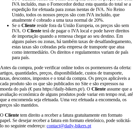
IVA incluído, mas o Fornecedor deduz esta quantia do total se a
expedição for efetuada para zonas isentas de IVA. No Reino
Unido, todos os nossos preços são com IVA incluído, que
atualmente é cobrado a uma taxa normal de 20%.
Se o
Cliente
reside fora da União Europeia, os preços são sem
IVA. O
Cliente
terá de pagar o IVA local e pode haver direitos
de importação quando a remessa chegar ao seu destino. Em
alguns países ou zonas, há também taxas de desalfandegamento,
estas taxas são cobradas pela empresa de transporte que atua
como intermediário. Os direitos e regulamentos variam de país
para país.
Antes da compra, pode verificar online todos os pormenores da oferta:
artigos, quantidades, preços, disponibilidade, custos de transporte,
taxas, descontos, impostos e o total da compra. Os preços aplicáveis a
cada produto são os que são publicados no Site e são expressos na
moeda do país (€ para https://daily-bikers.pt/). O
Cliente
assume que a
avaliação económica de alguns produtos pode variar em tempo real, até
que a encomenda seja efetuada. Uma vez efetuada a encomenda, os
preços são mantidos.
O
Cliente
tem direito a receber a fatura gratuitamente em formato
papel. Se desejar receber a fatura em formato eletrónico, pode solicitá-
lo no seguinte endereço:
contact@daily-bikers.pt