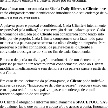
de faturação e entrega e a palavra-passe por ele escolhida.
Para efetuar uma encomenda no Site da
Daily Bikers
, o
Cliente
deve
então obrigatoriamente identificar-se introduzindo o seu endereço de e-
mail e a sua palavra-passe.
A palavra-passe é pessoal e confidencial. Cada
Cliente
é inteiramente
responsável pela utilização e conservação da sua palavra-passe. Cada
Encomenda efetuada pelo
Cliente
será considerada como tendo sido
feita por ele próprio. Cada
Cliente
compromete-se a fazer tudo para
manter a sua palavra-passe secreta e a não a divulgar a ninguém. Para
preservar o caráter confidencial da palavra-passe, o
Cliente
é
convidado a desligar-se do Site no fim de cada Encomenda.
Em caso de perda ou divulgação involuntária de um elemento que
pudesse permitir a um terceiro tomar conhecimento, cabe ao
Cliente
modificar imediatamente e sem demora a sua palavra-passe a partir da
sua Conta.
Em caso de esquecimento da palavra-passe, o
Cliente
pode indicá-lo
através da secção "Esqueceu-se da palavra-passe?"; receberá então um
e-mail para redefinir a sua palavra-passe no endereço de e-mail
fornecido aquando do seu registo.
O
Cliente
é obrigado a informar imediatamente a
SPACEFOOT SAS
de qualquer facto que permita o abuso e/ou o acesso à conta. Enquanto