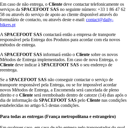
Em caso de não entrega, o
Cliente
deve contactar telefonicamente os
serviços da
SPACEFOOT SAS
no seguinte número: +33 1 86 47 62
58 ou através do serviço de apoio ao cliente disponível através do
formulário de contacto, ou através deste e-mail:
contact@daily-
bikers.pt
A
SPACEFOOT SAS
contactará então a empresa de transporte
responsável pela Entrega dos Produtos para acordar com ela novos
métodos de entrega.
A
SPACEFOOT SAS
informará então o
Cliente
sobre os novos
Métodos de Entrega implementados. Em caso de nova Entrega, o
Cliente
deve indicar à
SPACEFOOT SAS
o seu endereço de
reentrega.
Se a
SPACEFOOT SAS
não conseguir contactar o serviço de
transporte responsável pela Entrega, ou se for impossível acordar
novos Métodos de Entrega, a Encomenda será cancelada de pleno
direito e o
Cliente
será reembolsado dentro de catorze (14) dias após o
dia de informação da
SPACEFOOT SAS
pelo
Cliente
nas condições
estabelecidas no artigo 6.5 destas condições.
Para todas as entregas (França metropolitana e estrangeiro)
Em qualquer caso, em caso de não entrega pelo transportador do qual