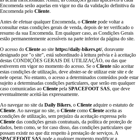
Encomenda serão aquelas em vigor no dia da validação definitiva da
Encomenda pelo
Cliente
.
Antes de efetuar qualquer Encomenda, o
Cliente
pode voltar a
consultar estas condições gerais de venda, depois de ter verificado o
resumo da sua Encomenda. Em qualquer caso, as Condições Gerais
estão permanentemente acessíveis na parte inferior da página do site.
O acesso do
Cliente
ao site
https://daily-bikers.pt/
, doravante
designado por "o site", está subordinado à leitura prévia e à aceitação
destas CONDIÇÕES GERAIS DE UTILIZAÇÃO, ou das que
estiverem em vigor no momento do acesso. Se o
Cliente
não aceitar
estas condições de utilização, deve abster-se de utilizar este site e de
nele operar. No entanto, o acesso a determinados conteúdos pode estar
sujeito a determinadas condições particulares, que serão em qualquer
caso comunicadas ao
Cliente
pela
SPACEFOOT SAS
, que deve
eventualmente aceitá-las expressamente.
Ao navegar no site da
Daily Bikers
, o
Cliente
adquire o estatuto de
Cliente
. Ao navegar no site, o
Cliente
como
Cliente
aceita as
condições de utilização, sem prejuízo da aceitação expressa pelo
Cliente
das condições gerais contratuais, da política de proteção de
dados, bem como, se for caso disso, das condições particulares que
possam existir no que diz respeito à prestação de serviços. A
SPACEFOOT SAS
pode a qualquer momento modificar a