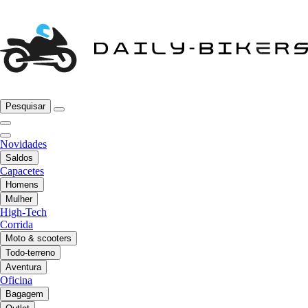
Pesquisar
Novidades
Saldos
Capacetes
Homens
Mulher
High-Tech
Corrida
Moto & scooters
Todo-terreno
Aventura
Oficina
Bagagem