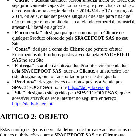
seja juridicamente capaz de contratar e que preencha a condição
de consumidor na aceção da lei n.º 2014-344 de 17 de março de
2014, ou seja, qualquer pessoa singular que atue para fins que
não se integrem no âmbito da sua atividade comercial, industrial,
artesanal, liberal ou agrícola.
"Encomenda"
: designa qualquer compra pelo
Cliente
de
qualquer Produto oferecido pela
SPACEFOOT SAS
no seu
Site.
"Conta"
: designa a conta do
Cliente
que permite efetuar
Encomendas de Produtos postos à venda pela
SPACEFOOT
SAS
no seu Site.
"Entrega"
: significa a entrega dos Produtos encomendados
pela
SPACEFOOT SAS
, quer ao
Cliente
, a um terceiro por
este designado, ou ao transportador por este designado.
"Produtos"
: designa todos os artigos postos à Venda pela
SPACEFOOT SAS
no Site
https://daily-bikers.pt/
.
"Site"
: designa o site gerido pela
SPACEFOOT SAS
, que é
acessível através da rede Internet no seguinte endereço:
https://daily-bikers.pt/
ARTIGO 2: OBJETO
Estas condições gerais de venda definem de forma exaustiva todos os
direitos e obrigações entre a
SPACEFOOT SAS
e o
Cliente
que