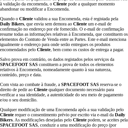
à validação da encomenda, o
Cliente
pode a qualquer momento
abandonar ou modificar a Encomenda.
Quando o
Cliente
validou a sua Encomenda, esta é registada pela
Daily Bikers
, que envia sem demora ao
Cliente
um e-mail de
confirmação no endereço por ele fornecido. O e-mail de confirmação
resume todas as informações relativas à Encomenda, que constituem os
elementos do Contrato de Venda entre as Partes. Este e-mail menciona
igualmente o endereço para onde serão entregues os produtos
encomendados pelo
Cliente
, bem como os custos de entrega a pagar.
Salvo prova em contrário, os dados registados pelos serviços da
SPACEFOOT SAS
constituem a prova de todos os elementos
relativos à Encomenda, nomeadamente quanto à sua natureza,
conteúdo, preço e data.
Com vista ao combate à fraude, a
SPACEFOOT SAS
reserva-se o
direito de pedir ao
Cliente
qualquer documento necessário para
verificar a sua identidade, a autenticidade do seu meio de pagamento
e/ou o seu domicílio.
Qualquer modificação de uma Encomenda após a sua validação pelo
Cliente
requer o consentimento prévio por escrito via e-mail da
Daily
Bikers
. As modificações desejadas pelo
Cliente
podem, se aceites pela
SPACEFOOT SAS
, conduzir a uma modificação do preço (por