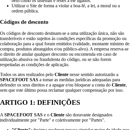
bem como os sistemas e redes a ele ligados.
Utilizar o Site de forma a violar a boa-fé, a lei, a moral ou a
ordem pública.
Códigos de desconto
Os códigos de desconto destinam-se a uma utilização única, não são
transferíveis e estão sujeitos às condições específicas da promoção ou
colaboração para a qual foram emitidos (validade, montante mínimo de
compra, produtos abrangidos e/ou público-alvo). A empresa reserva-se
o direito de anular qualquer desconto ou encomenda em caso de
utilização abusiva ou fraudulenta do código, ou se não forem
respeitadas as condições de aplicação.
Todos os atos realizados pelo
Cliente
nesse sentido autorizarão a
SPACEFOOT SAS
a tomar as medidas jurídicas adequadas para
defender os seus direitos e a apagar e/ou bloquear a conta do
Cliente
,
sem que este último possa reclamar qualquer compensação por isso.
ARTIGO 1: DEFINIÇÕES
A
SPACEFOOT SAS
e o
Cliente
são doravante designados
individualmente por "Parte" e coletivamente por "Partes".
"Cliente"
: designa qualquer pessoa singular maior de idade que