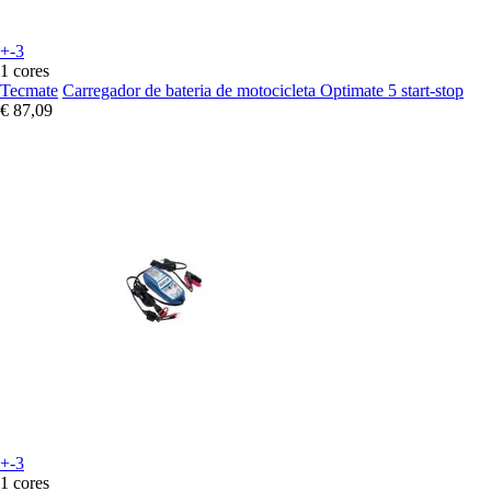
+-3
1 cores
Tecmate
Carregador de bateria de motocicleta Optimate 5 start-stop
€ 87,09
+-3
1 cores