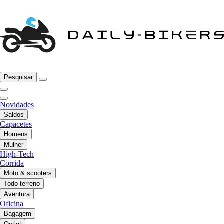
Pesquisar
Novidades
Saldos
Capacetes
Homens
Mulher
High-Tech
Corrida
Moto & scooters
Todo-terreno
Aventura
Oficina
Bagagem