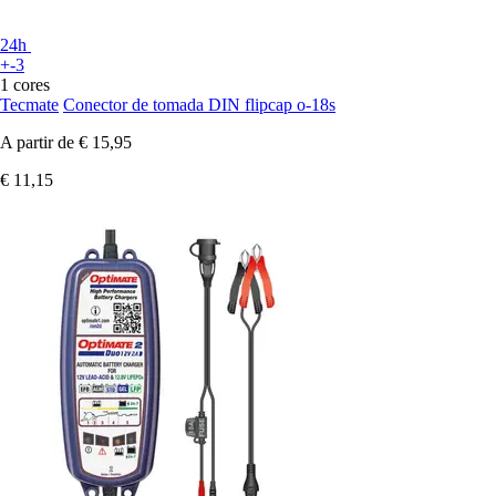
24h
+-3
1 cores
Tecmate
Conector de tomada DIN flipcap o-18s
A partir de
€ 15,95
€ 11,15