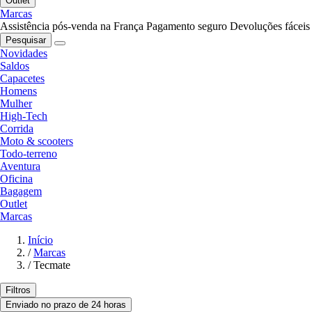
Outlet
Marcas
Assistência pós-venda na França
Pagamento seguro
Devoluções fáceis
Pesquisar
Novidades
Saldos
Capacetes
Homens
Mulher
High-Tech
Corrida
Moto & scooters
Todo-terreno
Aventura
Oficina
Bagagem
Outlet
Marcas
Início
/
Marcas
/
Tecmate
Filtros
Enviado no prazo de 24 horas