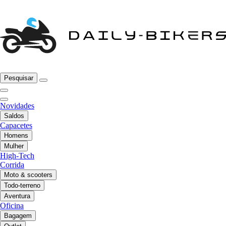
Pesquisar
Novidades
Saldos
Capacetes
Homens
Mulher
High-Tech
Corrida
Moto & scooters
Todo-terreno
Aventura
Oficina
Bagagem