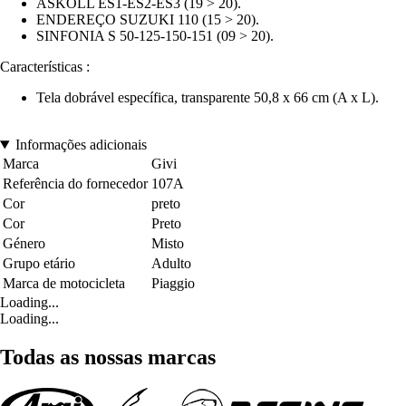
ASKOLL ES1-ES2-ES3 (19 > 20).
ENDEREÇO SUZUKI 110 (15 > 20).
SINFONIA S 50-125-150-151 (09 > 20).
Características :
Tela dobrável específica, transparente 50,8 x 66 cm (A x L).
Informações adicionais
Marca
Givi
Referência do fornecedor
107A
Cor
preto
Cor
Preto
Género
Misto
Grupo etário
Adulto
Marca de motocicleta
Piaggio
Loading...
Loading...
Todas as nossas marcas