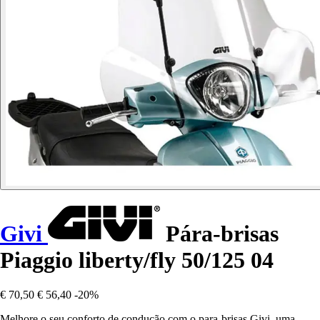
Givi
Pára-brisas
Piaggio liberty/fly 50/125 04
€ 70,50
€ 56,40
-20%
Melhore o seu conforto de condução com o para-brisas Givi, uma