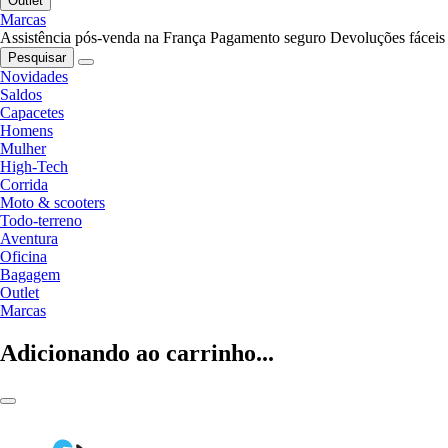
Outlet
Marcas
Assistência pós-venda na França
Pagamento seguro
Devoluções fáceis
Pesquisar
Novidades
Saldos
Capacetes
Homens
Mulher
High-Tech
Corrida
Moto & scooters
Todo-terreno
Aventura
Oficina
Bagagem
Outlet
Marcas
Adicionando ao carrinho...