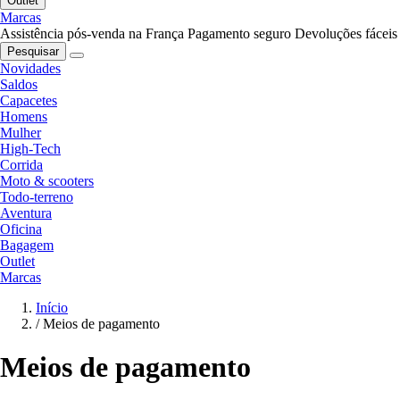
Outlet
Marcas
Assistência pós-venda na França
Pagamento seguro
Devoluções fáceis
Pesquisar
Novidades
Saldos
Capacetes
Homens
Mulher
High-Tech
Corrida
Moto & scooters
Todo-terreno
Aventura
Oficina
Bagagem
Outlet
Marcas
Início
/
Meios de pagamento
Meios de pagamento