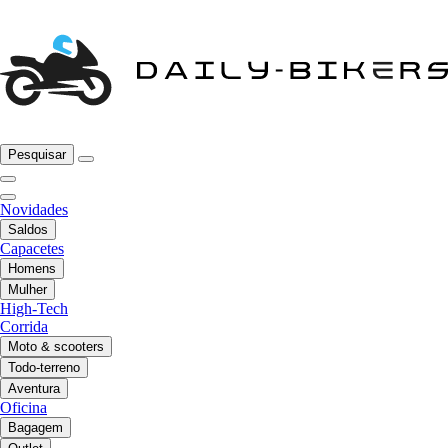
Pesquisar
Novidades
Saldos
Capacetes
Homens
Mulher
High-Tech
Corrida
Moto & scooters
Todo-terreno
Aventura
Oficina
Bagagem