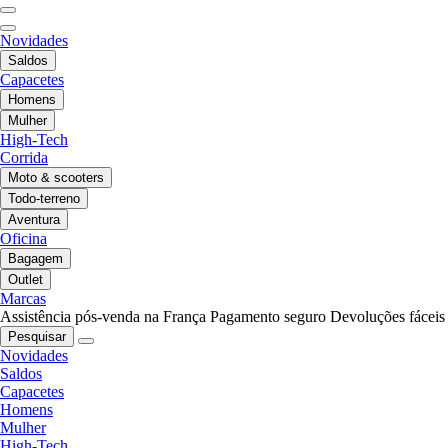
Novidades
Saldos
Capacetes
Homens
Mulher
High-Tech
Corrida
Moto & scooters
Todo-terreno
Aventura
Oficina
Bagagem
Outlet
Marcas
Assistência pós-venda na França
Pagamento seguro
Devoluções fáceis
Pesquisar
Novidades
Saldos
Capacetes
Homens
Mulher
High-Tech