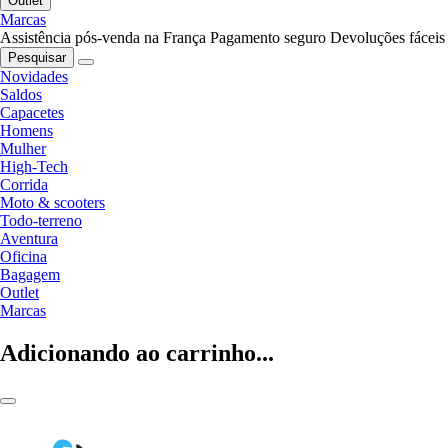
Outlet
Marcas
Assistência pós-venda na França
Pagamento seguro
Devoluções fáceis
Pesquisar
Novidades
Saldos
Capacetes
Homens
Mulher
High-Tech
Corrida
Moto & scooters
Todo-terreno
Aventura
Oficina
Bagagem
Outlet
Marcas
Adicionando ao carrinho...