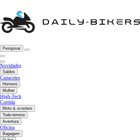
Pesquisar
Novidades
Saldos
Capacetes
Homens
Mulher
High-Tech
Corrida
Moto & scooters
Todo-terreno
Aventura
Oficina
Bagagem