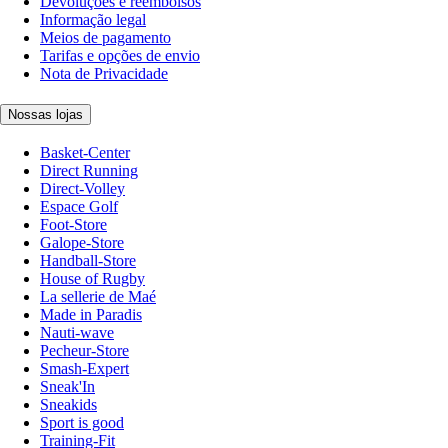
Devoluções e reembolsos
Informação legal
Meios de pagamento
Tarifas e opções de envio
Nota de Privacidade
Nossas lojas
Basket-Center
Direct Running
Direct-Volley
Espace Golf
Foot-Store
Galope-Store
Handball-Store
House of Rugby
La sellerie de Maé
Made in Paradis
Nauti-wave
Pecheur-Store
Smash-Expert
Sneak'In
Sneakids
Sport is good
Training-Fit