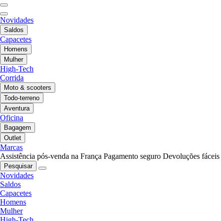
Novidades
Saldos
Capacetes
Homens
Mulher
High-Tech
Corrida
Moto & scooters
Todo-terreno
Aventura
Oficina
Bagagem
Outlet
Marcas
Assistência pós-venda na França
Pagamento seguro
Devoluções fáceis
Pesquisar
Novidades
Saldos
Capacetes
Homens
Mulher
High-Tech