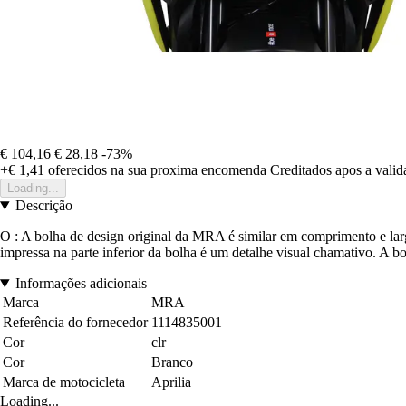
€ 104,16
€ 28,18
-73%
+€ 1,41
oferecidos na sua proxima encomenda
Creditados apos a vali
Loading...
Descrição
O : A bolha de design original da MRA é similar em comprimento e largu
impressa na parte inferior da bolha é um detalhe visual chamativo. A b
Informações adicionais
Marca
MRA
Referência do fornecedor
1114835001
Cor
clr
Cor
Branco
Marca de motocicleta
Aprilia
Loading...