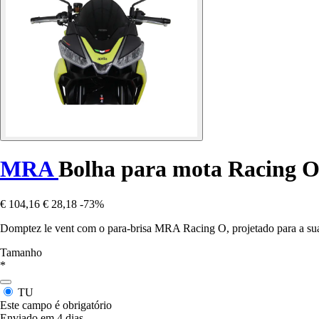
MRA
Bolha para mota Racing O
€ 104,16
€ 28,18
-73%
Domptez le vent com o para-brisa MRA Racing O, projetado para a sua m
Tamanho
*
TU
Este campo é obrigatório
Enviado em 4 dias