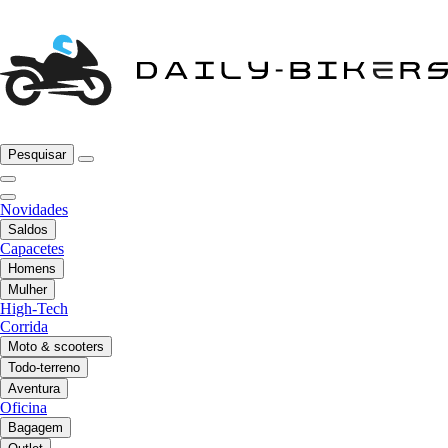
Pesquisar
Novidades
Saldos
Capacetes
Homens
Mulher
High-Tech
Corrida
Moto & scooters
Todo-terreno
Aventura
Oficina
Bagagem