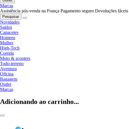
Outlet
Marcas
Assistência pós-venda na França
Pagamento seguro
Devoluções fáceis
Pesquisar
Novidades
Saldos
Capacetes
Homens
Mulher
High-Tech
Corrida
Moto & scooters
Todo-terreno
Aventura
Oficina
Bagagem
Outlet
Marcas
Adicionando ao carrinho...