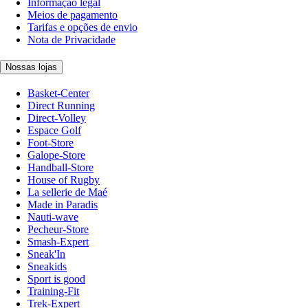
Informação legal
Meios de pagamento
Tarifas e opções de envio
Nota de Privacidade
Nossas lojas
Basket-Center
Direct Running
Direct-Volley
Espace Golf
Foot-Store
Galope-Store
Handball-Store
House of Rugby
La sellerie de Maé
Made in Paradis
Nauti-wave
Pecheur-Store
Smash-Expert
Sneak'In
Sneakids
Sport is good
Training-Fit
Trek-Expert