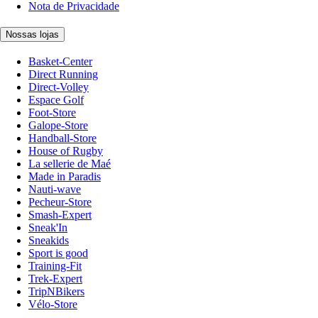
Nota de Privacidade
Nossas lojas
Basket-Center
Direct Running
Direct-Volley
Espace Golf
Foot-Store
Galope-Store
Handball-Store
House of Rugby
La sellerie de Maé
Made in Paradis
Nauti-wave
Pecheur-Store
Smash-Expert
Sneak'In
Sneakids
Sport is good
Training-Fit
Trek-Expert
TripNBikers
Vélo-Store