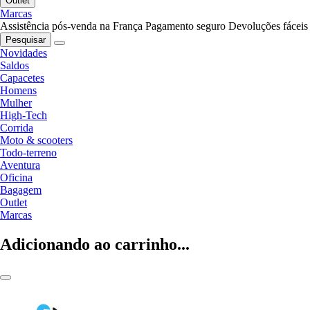
Outlet
Marcas
Assistência pós-venda na França
Pagamento seguro
Devoluções fáceis
Pesquisar
Novidades
Saldos
Capacetes
Homens
Mulher
High-Tech
Corrida
Moto & scooters
Todo-terreno
Aventura
Oficina
Bagagem
Outlet
Marcas
Adicionando ao carrinho...