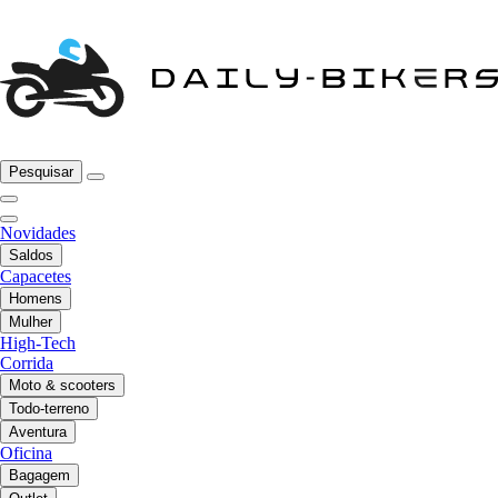
Pesquisar
Novidades
Saldos
Capacetes
Homens
Mulher
High-Tech
Corrida
Moto & scooters
Todo-terreno
Aventura
Oficina
Bagagem