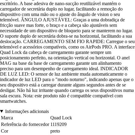
escritório. A base adesiva de nano-sucção reutilizável mantém o
carregador de secretária duplo no lugar, facilitando a remoção do
dispositivo com uma mão ou o ajuste do ângulo de vision o seu
telemóvel. ÂNGULO AJUSTÁVEL: Graças a uma dobradiça de
fricção suave mas forte, o braço e a cabeça são ajustáveis sem
necessidade de um dispositivo de bloqueio para se manterem no lugar.
O suporte duplo de secretária dobra-se na horizontal, facilitando a sua
deslocação. CARREGAMENTO SEM FIO RAPIDE: Carregue o seu
telemóvel e acessórios compatíveis, como os AirPods PRO. A interface
Quad Lock da cabeça de carregamento garante sempre um
posicionamento perfeito, na orientação vertical ou horizontal. O anel
MAG na base da base de carregamento garante um alinhamento
preciso para um desempenho de carregamento ideal. INDICADOR
DE LUZ LED: O sensor de luz ambiente muda automaticamente o
indicador de luz LED para o "modo noturno", indicando apenas que o
seu dispositivo está a carregar durante alguns segundos antes de se
desligar. Não há luz irritante quando carrega os seus dispositivos numa
sala escura. Nota: este produto não é compatible compatível com
smartwatches.
Informações adicionais
Marca
Quad Lock
Referência do fornecedor
1119209
Cor
preto