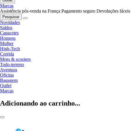
Outlet
Marcas
Assistência pós-venda na França
Pagamento seguro
Devoluções fáceis
Pesquisar
Novidades
Saldos
Capacetes
Homens
Mulher
High-Tech
Corrida
Moto & scooters
Todo-terreno
Aventura
Oficina
Bagagem
Outlet
Marcas
Adicionando ao carrinho...