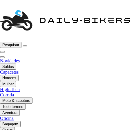
Pesquisar
Novidades
Saldos
Capacetes
Homens
Mulher
High-Tech
Corrida
Moto & scooters
Todo-terreno
Aventura
Oficina
Bagagem