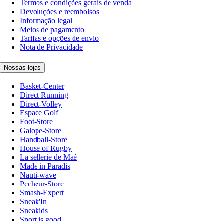
Termos e condições gerais de venda
Devoluções e reembolsos
Informação legal
Meios de pagamento
Tarifas e opções de envio
Nota de Privacidade
Nossas lojas
Basket-Center
Direct Running
Direct-Volley
Espace Golf
Foot-Store
Galope-Store
Handball-Store
House of Rugby
La sellerie de Maé
Made in Paradis
Nauti-wave
Pecheur-Store
Smash-Expert
Sneak'In
Sneakids
Sport is good