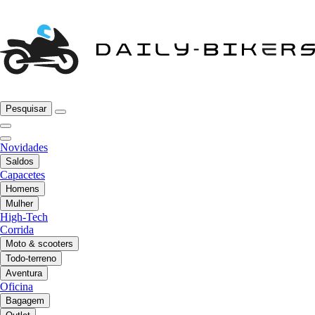
Pesquisar
Novidades
Saldos
Capacetes
Homens
Mulher
High-Tech
Corrida
Moto & scooters
Todo-terreno
Aventura
Oficina
Bagagem