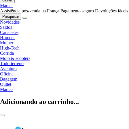
Outlet
Marcas
Assistência pós-venda na França
Pagamento seguro
Devoluções fáceis
Pesquisar
Novidades
Saldos
Capacetes
Homens
Mulher
High-Tech
Corrida
Moto & scooters
Todo-terreno
Aventura
Oficina
Bagagem
Outlet
Marcas
Adicionando ao carrinho...