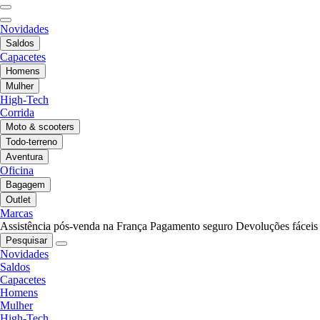
Novidades
Saldos
Capacetes
Homens
Mulher
High-Tech
Corrida
Moto & scooters
Todo-terreno
Aventura
Oficina
Bagagem
Outlet
Marcas
Assistência pós-venda na França
Pagamento seguro
Devoluções fáceis
Pesquisar
Novidades
Saldos
Capacetes
Homens
Mulher
High-Tech