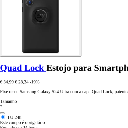
Quad Lock
Estojo para Smartp
€ 34,99
€ 28,34
-19%
Fixe o seu Samsung Galaxy S24 Ultra com a capa Quad Lock, patentead
Tamanho
*
TU
24h
Este campo é obrigatório
Enviado em 24 horas