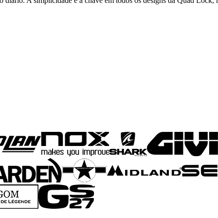
so diário. A simplicidade é a chave em todos os designs da Quad Lock, 