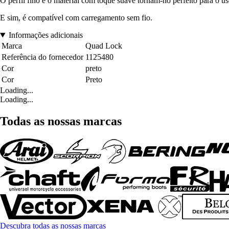
O perfil fino e o material com toque suave tornam-no perfeito para o u
E sim, é compatível com carregamento sem fio.
Informações adicionais
Marca
Quad Lock
Referência do fornecedor
1125480
Cor
preto
Cor
Preto
Loading...
Loading...
Todas as nossas marcas
Descubra todas as nossas marcas