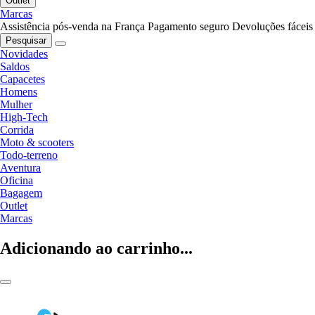
Outlet
Marcas
Assistência pós-venda na França
Pagamento seguro
Devoluções fáceis
Pesquisar
Novidades
Saldos
Capacetes
Homens
Mulher
High-Tech
Corrida
Moto & scooters
Todo-terreno
Aventura
Oficina
Bagagem
Outlet
Marcas
Adicionando ao carrinho...