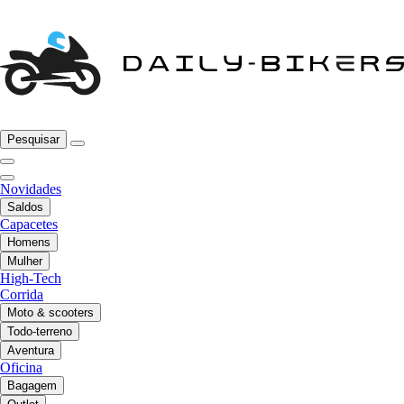
Pesquisar
Novidades
Saldos
Capacetes
Homens
Mulher
High-Tech
Corrida
Moto & scooters
Todo-terreno
Aventura
Oficina
Bagagem