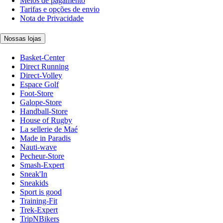
Meios de pagamento
Tarifas e opções de envio
Nota de Privacidade
Nossas lojas
Basket-Center
Direct Running
Direct-Volley
Espace Golf
Foot-Store
Galope-Store
Handball-Store
House of Rugby
La sellerie de Maé
Made in Paradis
Nauti-wave
Pecheur-Store
Smash-Expert
Sneak'In
Sneakids
Sport is good
Training-Fit
Trek-Expert
TripNBikers