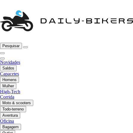
Pesquisar
Novidades
Saldos
Capacetes
Homens
Mulher
High-Tech
Corrida
Moto & scooters
Todo-terreno
Aventura
Oficina
Bagagem