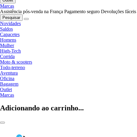
Outlet
Marcas
Assistência pós-venda na França
Pagamento seguro
Devoluções fáceis
Pesquisar
Novidades
Saldos
Capacetes
Homens
Mulher
High-Tech
Corrida
Moto & scooters
Todo-terreno
Aventura
Oficina
Bagagem
Outlet
Marcas
Adicionando ao carrinho...