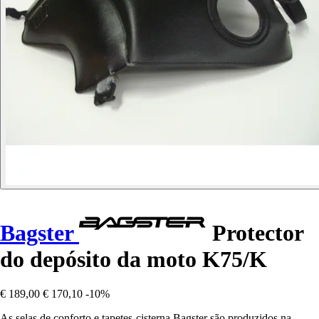
Bagster
Protector
do depósito da moto K75/K
€ 189,00
€ 170,10
-10%
As selas de conforto e tapetes-cisterna Bagster são produzidos na