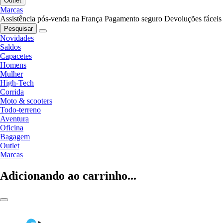
Outlet
Marcas
Assistência pós-venda na França
Pagamento seguro
Devoluções fáceis
Pesquisar
Novidades
Saldos
Capacetes
Homens
Mulher
High-Tech
Corrida
Moto & scooters
Todo-terreno
Aventura
Oficina
Bagagem
Outlet
Marcas
Adicionando ao carrinho...