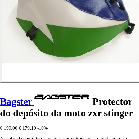
Bagster
Protector
do depósito da moto zxr stinger
€ 199,00
€ 179,10
-10%
As selas de conforto e tapetes-cisterna Bagster são produzidos na