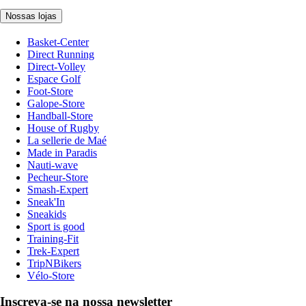
Nossas lojas
Basket-Center
Direct Running
Direct-Volley
Espace Golf
Foot-Store
Galope-Store
Handball-Store
House of Rugby
La sellerie de Maé
Made in Paradis
Nauti-wave
Pecheur-Store
Smash-Expert
Sneak'In
Sneakids
Sport is good
Training-Fit
Trek-Expert
TripNBikers
Vélo-Store
Inscreva-se na nossa newsletter