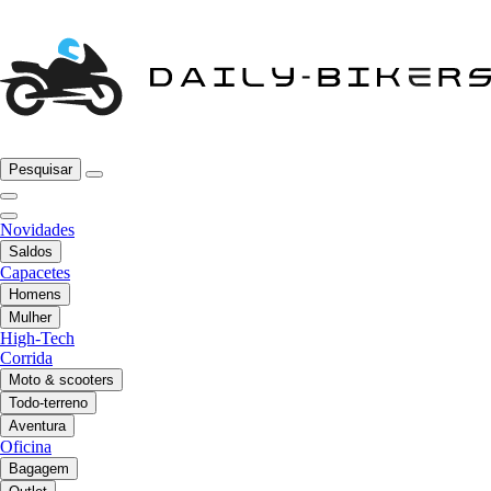
Pesquisar
Novidades
Saldos
Capacetes
Homens
Mulher
High-Tech
Corrida
Moto & scooters
Todo-terreno
Aventura
Oficina
Bagagem