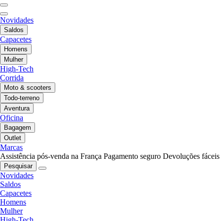
Novidades
Saldos
Capacetes
Homens
Mulher
High-Tech
Corrida
Moto & scooters
Todo-terreno
Aventura
Oficina
Bagagem
Outlet
Marcas
Assistência pós-venda na França
Pagamento seguro
Devoluções fáceis
Pesquisar
Novidades
Saldos
Capacetes
Homens
Mulher
High-Tech