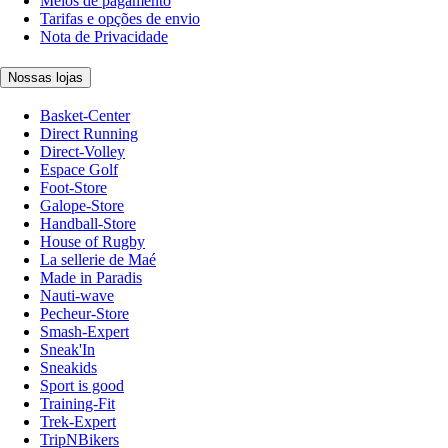
Meios de pagamento
Tarifas e opções de envio
Nota de Privacidade
Nossas lojas
Basket-Center
Direct Running
Direct-Volley
Espace Golf
Foot-Store
Galope-Store
Handball-Store
House of Rugby
La sellerie de Maé
Made in Paradis
Nauti-wave
Pecheur-Store
Smash-Expert
Sneak'In
Sneakids
Sport is good
Training-Fit
Trek-Expert
TripNBikers