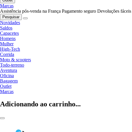
Outlet
Marcas
Assistência pós-venda na França
Pagamento seguro
Devoluções fáceis
Pesquisar
Novidades
Saldos
Capacetes
Homens
Mulher
High-Tech
Corrida
Moto & scooters
Todo-terreno
Aventura
Oficina
Bagagem
Outlet
Marcas
Adicionando ao carrinho...