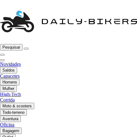
Pesquisar
Novidades
Saldos
Capacetes
Homens
Mulher
High-Tech
Corrida
Moto & scooters
Todo-terreno
Aventura
Oficina
Bagagem