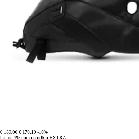
€ 189,00
€ 170,10
-10%
Poupe 5%
com o código
EXTRA