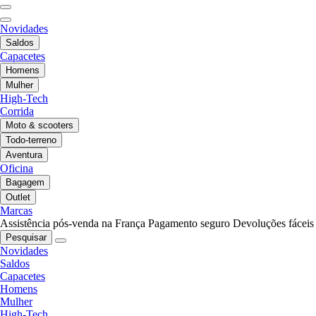
Novidades
Saldos
Capacetes
Homens
Mulher
High-Tech
Corrida
Moto & scooters
Todo-terreno
Aventura
Oficina
Bagagem
Outlet
Marcas
Assistência pós-venda na França
Pagamento seguro
Devoluções fáceis
Pesquisar
Novidades
Saldos
Capacetes
Homens
Mulher
High-Tech