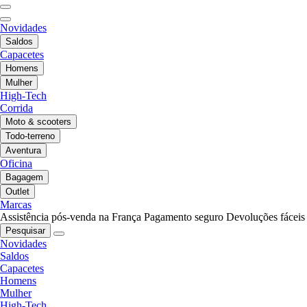
Novidades
Saldos
Capacetes
Homens
Mulher
High-Tech
Corrida
Moto & scooters
Todo-terreno
Aventura
Oficina
Bagagem
Outlet
Marcas
Assistência pós-venda na França
Pagamento seguro
Devoluções fáceis
Pesquisar
Novidades
Saldos
Capacetes
Homens
Mulher
High-Tech