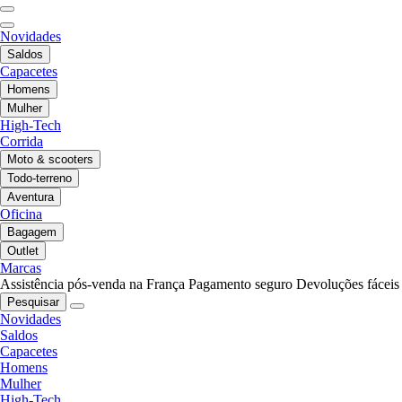
Novidades
Saldos
Capacetes
Homens
Mulher
High-Tech
Corrida
Moto & scooters
Todo-terreno
Aventura
Oficina
Bagagem
Outlet
Marcas
Assistência pós-venda na França
Pagamento seguro
Devoluções fáceis
Pesquisar
Novidades
Saldos
Capacetes
Homens
Mulher
High-Tech