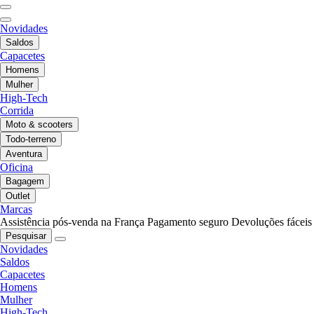
Novidades
Saldos
Capacetes
Homens
Mulher
High-Tech
Corrida
Moto & scooters
Todo-terreno
Aventura
Oficina
Bagagem
Outlet
Marcas
Assistência pós-venda na França
Pagamento seguro
Devoluções fáceis
Pesquisar
Novidades
Saldos
Capacetes
Homens
Mulher
High-Tech