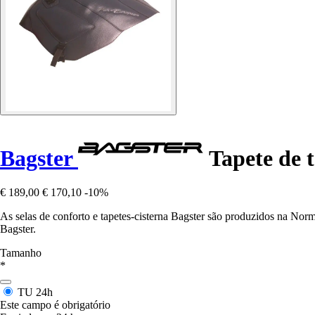
Bagster
Tapete de 
€ 189,00
€ 170,10
-10%
As selas de conforto e tapetes-cisterna Bagster são produzidos na Nor
Bagster.
Tamanho
*
TU
24h
Este campo é obrigatório