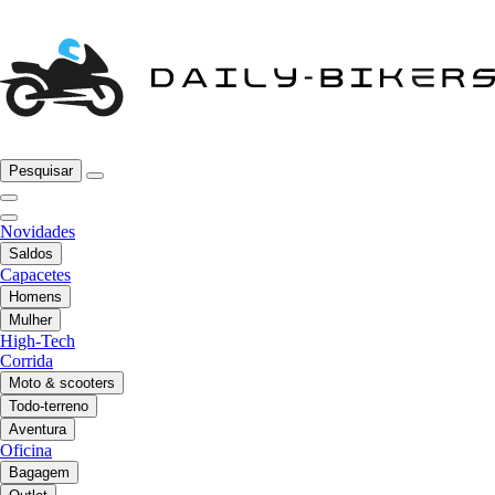
Pesquisar
Novidades
Saldos
Capacetes
Homens
Mulher
High-Tech
Corrida
Moto & scooters
Todo-terreno
Aventura
Oficina
Bagagem