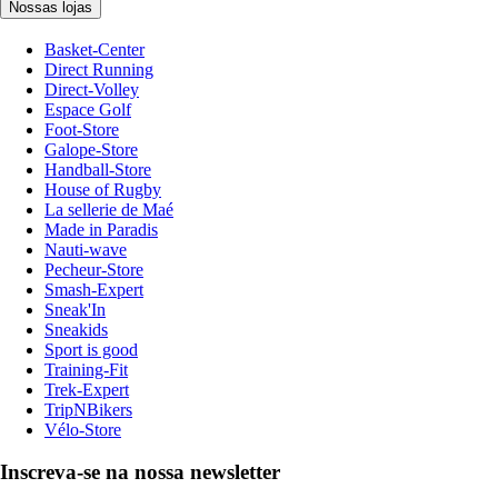
Nossas lojas
Basket-Center
Direct Running
Direct-Volley
Espace Golf
Foot-Store
Galope-Store
Handball-Store
House of Rugby
La sellerie de Maé
Made in Paradis
Nauti-wave
Pecheur-Store
Smash-Expert
Sneak'In
Sneakids
Sport is good
Training-Fit
Trek-Expert
TripNBikers
Vélo-Store
Inscreva-se na nossa newsletter