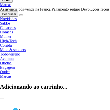
Outlet
Marcas
Assistência pós-venda na França
Pagamento seguro
Devoluções fáceis
Pesquisar
Novidades
Saldos
Capacetes
Homens
Mulher
High-Tech
Corrida
Moto & scooters
Todo-terreno
Aventura
Oficina
Bagagem
Outlet
Marcas
Adicionando ao carrinho...