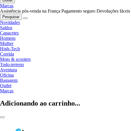
Outlet
Marcas
Assistência pós-venda na França
Pagamento seguro
Devoluções fáceis
Pesquisar
Novidades
Saldos
Capacetes
Homens
Mulher
High-Tech
Corrida
Moto & scooters
Todo-terreno
Aventura
Oficina
Bagagem
Outlet
Marcas
Adicionando ao carrinho...