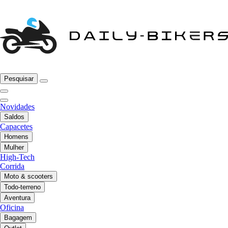
Pesquisar
Novidades
Saldos
Capacetes
Homens
Mulher
High-Tech
Corrida
Moto & scooters
Todo-terreno
Aventura
Oficina
Bagagem