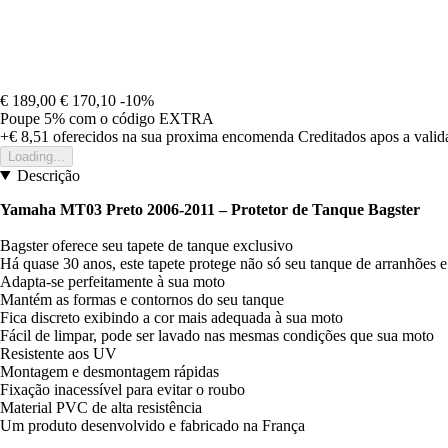
€ 189,00
€ 170,10
-10%
Poupe 5%
com o código
EXTRA
+€ 8,51
oferecidos na sua proxima encomenda
Creditados apos a vali
Loading...
Descrição
Yamaha MT03 Preto 2006-2011 – Protetor de Tanque Bagster
Bagster oferece seu tapete de tanque exclusivo
Há quase 30 anos, este tapete protege não só seu tanque de arranhões 
Adapta-se perfeitamente à sua moto
Mantém as formas e contornos do seu tanque
Fica discreto exibindo a cor mais adequada à sua moto
Fácil de limpar, pode ser lavado nas mesmas condições que sua moto
Resistente aos UV
Montagem e desmontagem rápidas
Fixação inacessível para evitar o roubo
Material PVC de alta resistência
Um produto desenvolvido e fabricado na França