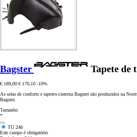
Bagster
Tapete de 
€ 189,00
€ 170,10
-10%
As selas de conforto e tapetes-cisterna Bagster são produzidos na Nor
Bagster.
Tamanho
*
TU
24h
Este campo é obrigatório