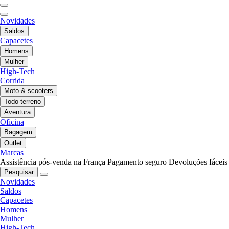
Novidades
Saldos
Capacetes
Homens
Mulher
High-Tech
Corrida
Moto & scooters
Todo-terreno
Aventura
Oficina
Bagagem
Outlet
Marcas
Assistência pós-venda na França
Pagamento seguro
Devoluções fáceis
Pesquisar
Novidades
Saldos
Capacetes
Homens
Mulher
High-Tech