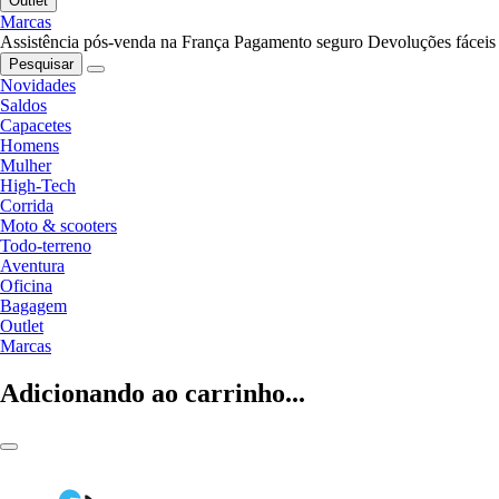
Outlet
Marcas
Assistência pós-venda na França
Pagamento seguro
Devoluções fáceis
Pesquisar
Novidades
Saldos
Capacetes
Homens
Mulher
High-Tech
Corrida
Moto & scooters
Todo-terreno
Aventura
Oficina
Bagagem
Outlet
Marcas
Adicionando ao carrinho...