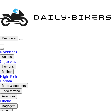
Pesquisar
Novidades
Saldos
Capacetes
Homens
Mulher
High-Tech
Corrida
Moto & scooters
Todo-terreno
Aventura
Oficina
Bagagem