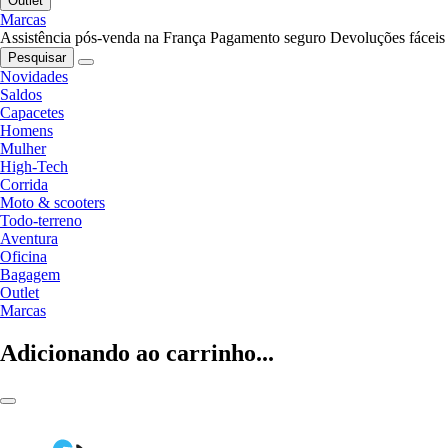
Outlet
Marcas
Assistência pós-venda na França
Pagamento seguro
Devoluções fáceis
Pesquisar
Novidades
Saldos
Capacetes
Homens
Mulher
High-Tech
Corrida
Moto & scooters
Todo-terreno
Aventura
Oficina
Bagagem
Outlet
Marcas
Adicionando ao carrinho...