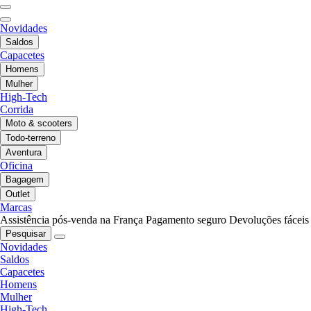
Novidades
Saldos
Capacetes
Homens
Mulher
High-Tech
Corrida
Moto & scooters
Todo-terreno
Aventura
Oficina
Bagagem
Outlet
Marcas
Assistência pós-venda na França
Pagamento seguro
Devoluções fáceis
Pesquisar
Novidades
Saldos
Capacetes
Homens
Mulher
High-Tech