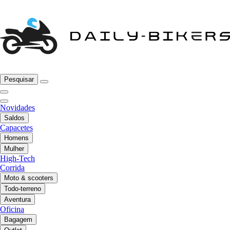
Pesquisar
Novidades
Saldos
Capacetes
Homens
Mulher
High-Tech
Corrida
Moto & scooters
Todo-terreno
Aventura
Oficina
Bagagem