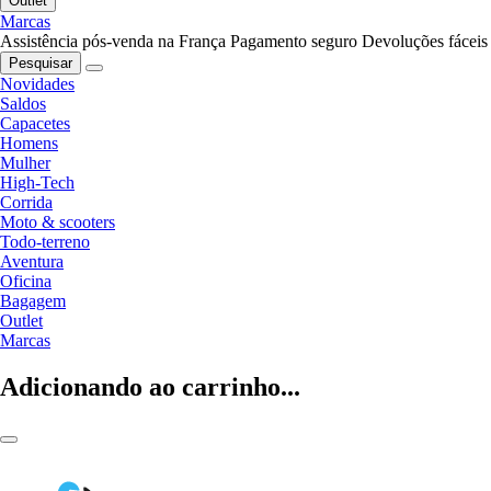
Outlet
Marcas
Assistência pós-venda na França
Pagamento seguro
Devoluções fáceis
Pesquisar
Novidades
Saldos
Capacetes
Homens
Mulher
High-Tech
Corrida
Moto & scooters
Todo-terreno
Aventura
Oficina
Bagagem
Outlet
Marcas
Adicionando ao carrinho...