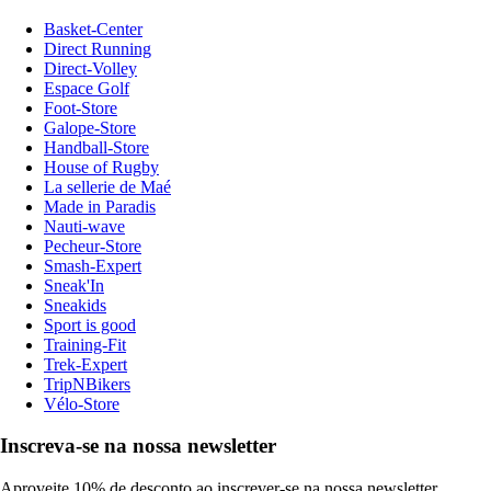
Basket-Center
Direct Running
Direct-Volley
Espace Golf
Foot-Store
Galope-Store
Handball-Store
House of Rugby
La sellerie de Maé
Made in Paradis
Nauti-wave
Pecheur-Store
Smash-Expert
Sneak'In
Sneakids
Sport is good
Training-Fit
Trek-Expert
TripNBikers
Vélo-Store
Inscreva-se na nossa newsletter
Aproveite 10% de desconto ao inscrever-se na nossa newsletter