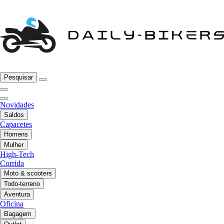
Pesquisar
Novidades
Saldos
Capacetes
Homens
Mulher
High-Tech
Corrida
Moto & scooters
Todo-terreno
Aventura
Oficina
Bagagem