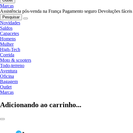
Outlet
Marcas
Assistência pós-venda na França
Pagamento seguro
Devoluções fáceis
Pesquisar
Novidades
Saldos
Capacetes
Homens
Mulher
High-Tech
Corrida
Moto & scooters
Todo-terreno
Aventura
Oficina
Bagagem
Outlet
Marcas
Adicionando ao carrinho...