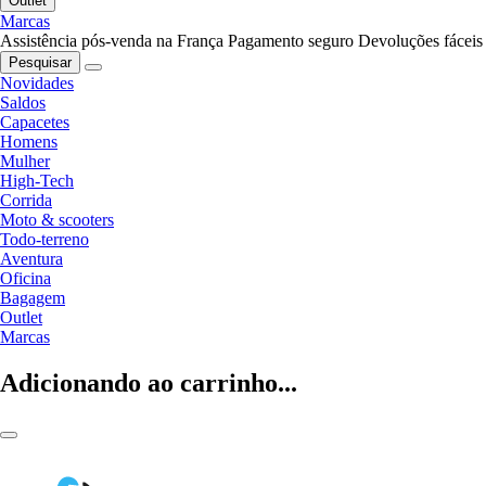
Outlet
Marcas
Assistência pós-venda na França
Pagamento seguro
Devoluções fáceis
Pesquisar
Novidades
Saldos
Capacetes
Homens
Mulher
High-Tech
Corrida
Moto & scooters
Todo-terreno
Aventura
Oficina
Bagagem
Outlet
Marcas
Adicionando ao carrinho...