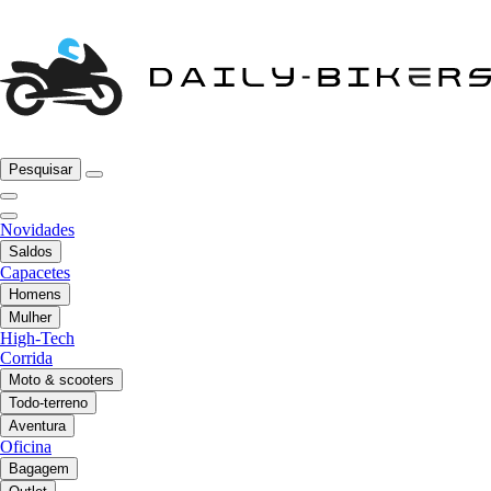
Pesquisar
Novidades
Saldos
Capacetes
Homens
Mulher
High-Tech
Corrida
Moto & scooters
Todo-terreno
Aventura
Oficina
Bagagem