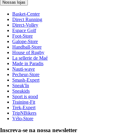
Nossas lojas
Basket-Center
Direct Running
Direct-Volley
Espace Golf
Foot-Store
Galope-Store
Handball-Store
House of Rugby
La sellerie de Maé
Made in Paradis
Nauti-wave
Pecheur-Store
Smash-Expert
Sneak'In
Sneakids
Sport is good
Training-Fit
Trek-Expert
TripNBikers
Vélo-Store
Inscreva-se na nossa newsletter