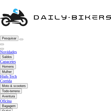
Pesquisar
Novidades
Saldos
Capacetes
Homens
Mulher
High-Tech
Corrida
Moto & scooters
Todo-terreno
Aventura
Oficina
Bagagem