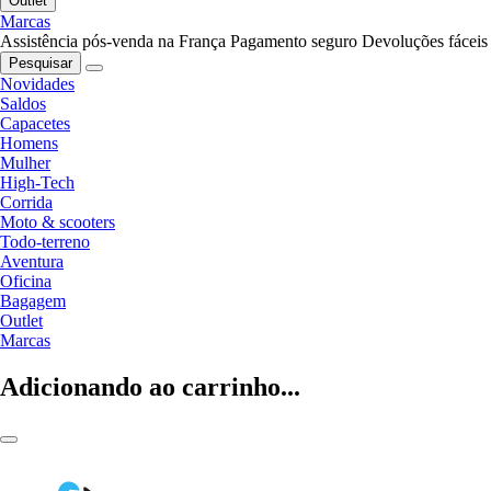
Outlet
Marcas
Assistência pós-venda na França
Pagamento seguro
Devoluções fáceis
Pesquisar
Novidades
Saldos
Capacetes
Homens
Mulher
High-Tech
Corrida
Moto & scooters
Todo-terreno
Aventura
Oficina
Bagagem
Outlet
Marcas
Adicionando ao carrinho...