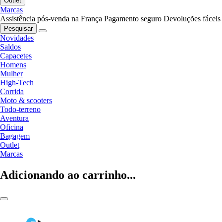
Outlet
Marcas
Assistência pós-venda na França
Pagamento seguro
Devoluções fáceis
Pesquisar
Novidades
Saldos
Capacetes
Homens
Mulher
High-Tech
Corrida
Moto & scooters
Todo-terreno
Aventura
Oficina
Bagagem
Outlet
Marcas
Adicionando ao carrinho...