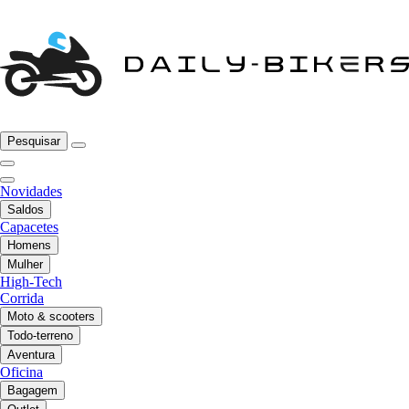
Pesquisar
Novidades
Saldos
Capacetes
Homens
Mulher
High-Tech
Corrida
Moto & scooters
Todo-terreno
Aventura
Oficina
Bagagem