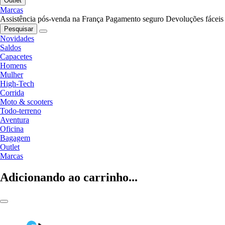
Outlet
Marcas
Assistência pós-venda na França
Pagamento seguro
Devoluções fáceis
Pesquisar
Novidades
Saldos
Capacetes
Homens
Mulher
High-Tech
Corrida
Moto & scooters
Todo-terreno
Aventura
Oficina
Bagagem
Outlet
Marcas
Adicionando ao carrinho...