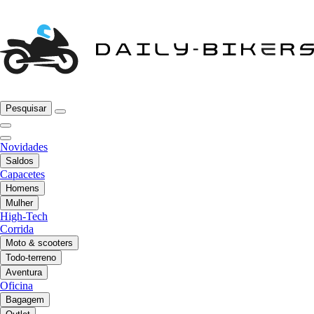
Pesquisar
Novidades
Saldos
Capacetes
Homens
Mulher
High-Tech
Corrida
Moto & scooters
Todo-terreno
Aventura
Oficina
Bagagem