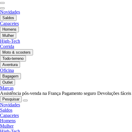
Novidades
Saldos
Capacetes
Homens
Mulher
High-Tech
Corrida
Moto & scooters
Todo-terreno
Aventura
Oficina
Bagagem
Outlet
Marcas
Assistência pós-venda na França
Pagamento seguro
Devoluções fáceis
Pesquisar
Novidades
Saldos
Capacetes
Homens
Mulher
High-Tech