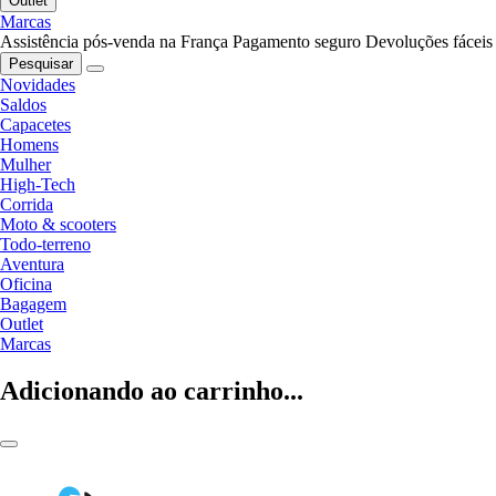
Outlet
Marcas
Assistência pós-venda na França
Pagamento seguro
Devoluções fáceis
Pesquisar
Novidades
Saldos
Capacetes
Homens
Mulher
High-Tech
Corrida
Moto & scooters
Todo-terreno
Aventura
Oficina
Bagagem
Outlet
Marcas
Adicionando ao carrinho...