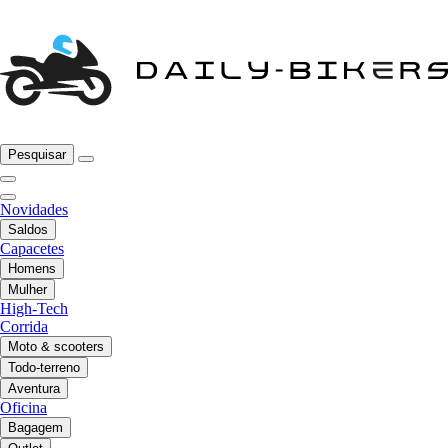
Pesquisar
Novidades
Saldos
Capacetes
Homens
Mulher
High-Tech
Corrida
Moto & scooters
Todo-terreno
Aventura
Oficina
Bagagem