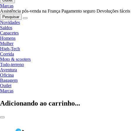
Outlet
Marcas
Assistência pós-venda na França
Pagamento seguro
Devoluções fáceis
Pesquisar
Novidades
Saldos
Capacetes
Homens
Mulher
High-Tech
Corrida
Moto & scooters
Todo-terreno
Aventura
Oficina
Bagagem
Outlet
Marcas
Adicionando ao carrinho...