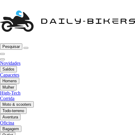
Pesquisar
Novidades
Saldos
Capacetes
Homens
Mulher
High-Tech
Corrida
Moto & scooters
Todo-terreno
Aventura
Oficina
Bagagem