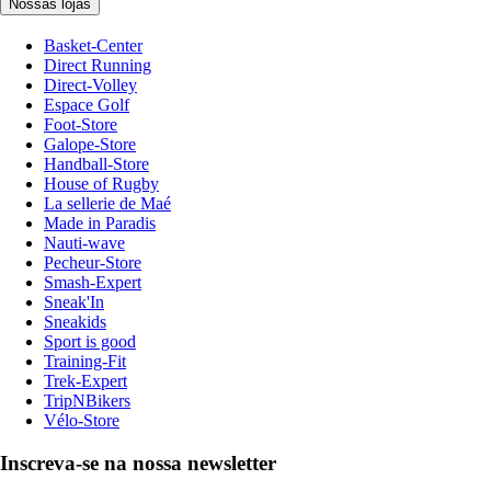
Nossas lojas
Basket-Center
Direct Running
Direct-Volley
Espace Golf
Foot-Store
Galope-Store
Handball-Store
House of Rugby
La sellerie de Maé
Made in Paradis
Nauti-wave
Pecheur-Store
Smash-Expert
Sneak'In
Sneakids
Sport is good
Training-Fit
Trek-Expert
TripNBikers
Vélo-Store
Inscreva-se na nossa newsletter