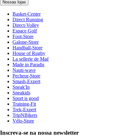
Nossas lojas
Basket-Center
Direct Running
Direct-Volley
Espace Golf
Foot-Store
Galope-Store
Handball-Store
House of Rugby
La sellerie de Maé
Made in Paradis
Nauti-wave
Pecheur-Store
Smash-Expert
Sneak'In
Sneakids
Sport is good
Training-Fit
Trek-Expert
TripNBikers
Vélo-Store
Inscreva-se na nossa newsletter