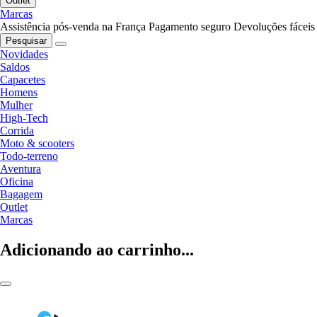
Outlet
Marcas
Assistência pós-venda na França
Pagamento seguro
Devoluções fáceis
Pesquisar
Novidades
Saldos
Capacetes
Homens
Mulher
High-Tech
Corrida
Moto & scooters
Todo-terreno
Aventura
Oficina
Bagagem
Outlet
Marcas
Adicionando ao carrinho...