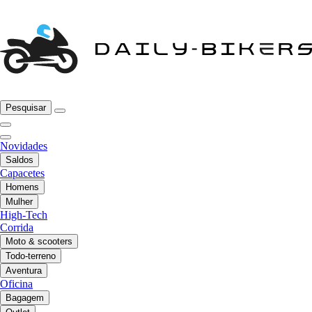
Pesquisar
Novidades
Saldos
Capacetes
Homens
Mulher
High-Tech
Corrida
Moto & scooters
Todo-terreno
Aventura
Oficina
Bagagem