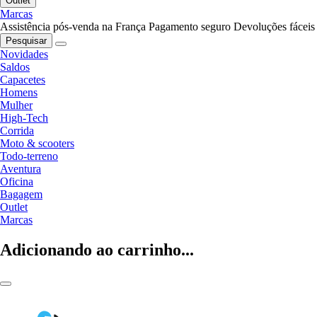
Outlet
Marcas
Assistência pós-venda na França
Pagamento seguro
Devoluções fáceis
Pesquisar
Novidades
Saldos
Capacetes
Homens
Mulher
High-Tech
Corrida
Moto & scooters
Todo-terreno
Aventura
Oficina
Bagagem
Outlet
Marcas
Adicionando ao carrinho...