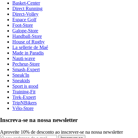
Basket-Center
Direct Running
Direct-Volley
Espace Golf
Foot-Store
Galope-Store
Handball-Store
House of Rugby
La sellerie de Maé
Made in Paradis
Nauti-wave
Pecheur-Store
Smash-Expert
Sneak'In
Sneakids
Sport is good
Training-Fit
Trek-Expert
TripNBikers
Vélo-Store
Inscreva-se na nossa newsletter
Aproveite 10% de desconto ao inscrever-se na nossa newsletter