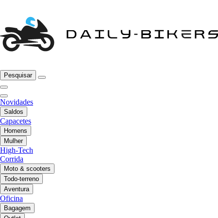
Pesquisar
Novidades
Saldos
Capacetes
Homens
Mulher
High-Tech
Corrida
Moto & scooters
Todo-terreno
Aventura
Oficina
Bagagem