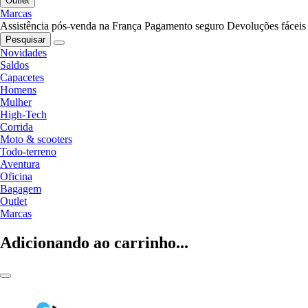
Outlet
Marcas
Assistência pós-venda na França
Pagamento seguro
Devoluções fáceis
Pesquisar
Novidades
Saldos
Capacetes
Homens
Mulher
High-Tech
Corrida
Moto & scooters
Todo-terreno
Aventura
Oficina
Bagagem
Outlet
Marcas
Adicionando ao carrinho...