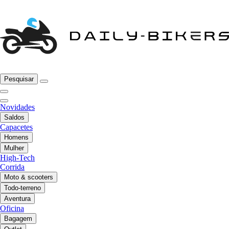
Pesquisar
Novidades
Saldos
Capacetes
Homens
Mulher
High-Tech
Corrida
Moto & scooters
Todo-terreno
Aventura
Oficina
Bagagem