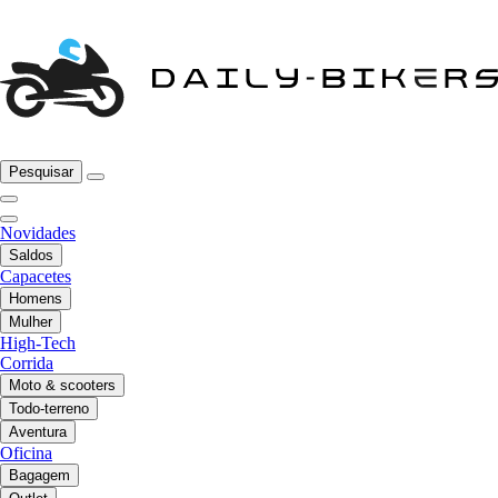
Pesquisar
Novidades
Saldos
Capacetes
Homens
Mulher
High-Tech
Corrida
Moto & scooters
Todo-terreno
Aventura
Oficina
Bagagem