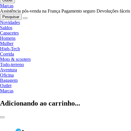
Outlet
Marcas
Assistência pós-venda na França
Pagamento seguro
Devoluções fáceis
Pesquisar
Novidades
Saldos
Capacetes
Homens
Mulher
High-Tech
Corrida
Moto & scooters
Todo-terreno
Aventura
Oficina
Bagagem
Outlet
Marcas
Adicionando ao carrinho...