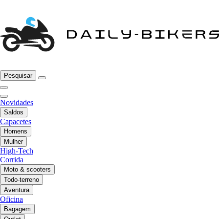
Pesquisar
Novidades
Saldos
Capacetes
Homens
Mulher
High-Tech
Corrida
Moto & scooters
Todo-terreno
Aventura
Oficina
Bagagem