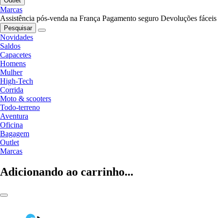
Outlet
Marcas
Assistência pós-venda na França
Pagamento seguro
Devoluções fáceis
Pesquisar
Novidades
Saldos
Capacetes
Homens
Mulher
High-Tech
Corrida
Moto & scooters
Todo-terreno
Aventura
Oficina
Bagagem
Outlet
Marcas
Adicionando ao carrinho...