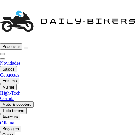
Pesquisar
Novidades
Saldos
Capacetes
Homens
Mulher
High-Tech
Corrida
Moto & scooters
Todo-terreno
Aventura
Oficina
Bagagem