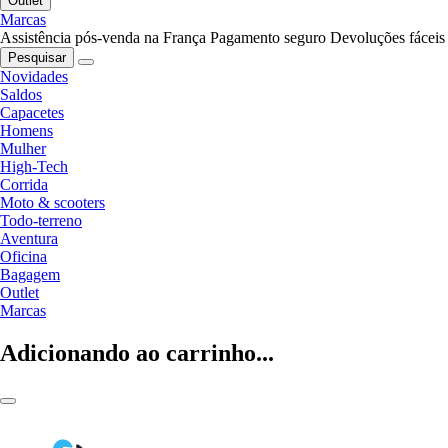
Outlet
Marcas
Assistência pós-venda na França
Pagamento seguro
Devoluções fáceis
Pesquisar
Novidades
Saldos
Capacetes
Homens
Mulher
High-Tech
Corrida
Moto & scooters
Todo-terreno
Aventura
Oficina
Bagagem
Outlet
Marcas
Adicionando ao carrinho...